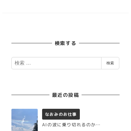
稿
の
ペ
検索する
ー
ジ
検
検索
索
送
り
最近の投稿
なおみのお仕事
AIの波に乗り切れるのか…