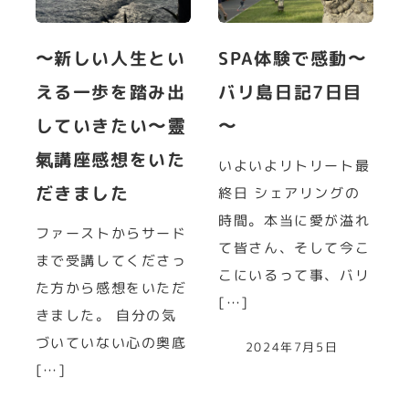
〜新しい人生とい
SPA体験で感動〜
える一歩を踏み出
バリ島日記7日目
していきたい〜靈
〜
氣講座感想をいた
いよいよリトリート最
だきました
終日 シェアリングの
時間。本当に愛が溢れ
ファーストからサード
て皆さん、そして今こ
まで受講してくださっ
こにいるって事、バリ
た方から感想をいただ
[…]
きました。 自分の気
づいていない心の奥底
2024年7月5日
[…]