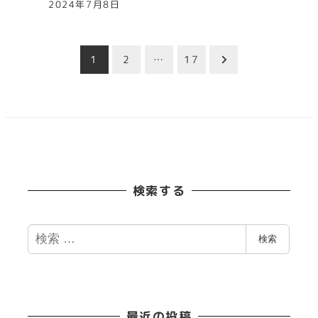
2024年7月8日
投
1
2
…
17
稿
の
ペ
検索する
ー
ジ
検
検索
索
送
り
最近の投稿