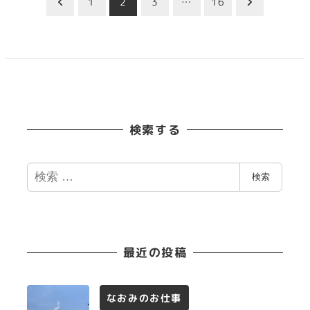
投
1
2
3
…
16
稿
の
ペ
検索する
ー
ジ
検
検索
索
送
り
最近の投稿
なおみのお仕事