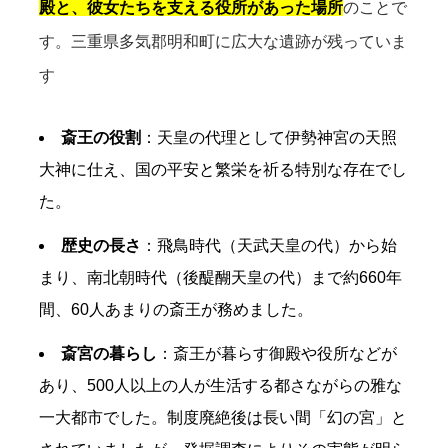
殿と、彼女たちを支える役所があった場所
のことで
す。三重県多気郡明和町に広大な遺跡が残っていま
す
斎王の役割
：天皇の代理として伊勢神宮の天照
大神に仕え、国の平安と繁栄を祈る特別な存在でし
た。
歴史の長さ
：飛鳥時代（天武天皇の代）から始
まり、南北朝時代（後醍醐天皇の代）まで約
660
年
間、
60
人あまりの斎王が務めました。
斎宮の暮らし
：斎王が暮らす御殿や役所などが
あり、
500
人以上の人が生活する都さながらの雅な
一大都市でした。制度廃絶後は長い間「幻の宮」と