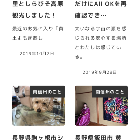
里としらびそ高原
だけにAll OKを再
観光しました！
確認でき…
最近のお気に入り「黄
大いなる宇宙の源を感
土よもぎ蒸し」
じられる安心する場所
とわたしは感じてい
2019年10月2日
る。
2019年9月28日
南信州のこと
南信州のこと
長野県駒ヶ根市シ
長野県飯田市 黄