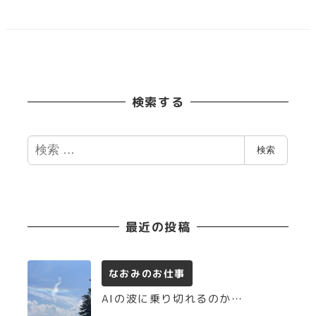
稿
の
ペ
検索する
ー
ジ
検
検索
索
送
り
最近の投稿
なおみのお仕事
AIの波に乗り切れるのか…