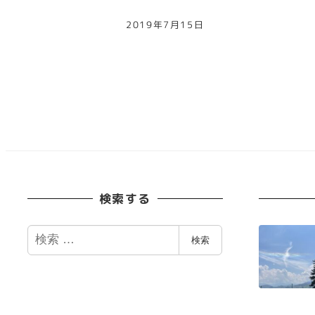
2019年7月15日
投
稿
の
ペ
検索する
ー
検
検索
索
ジ
送