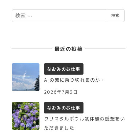
ジ
検
検索
索
送
り
最近の投稿
なおみのお仕事
AIの波に乗り切れるのか…
2026年7月3日
なおみのお仕事
クリスタルボウル初体験の感想をい
ただきました