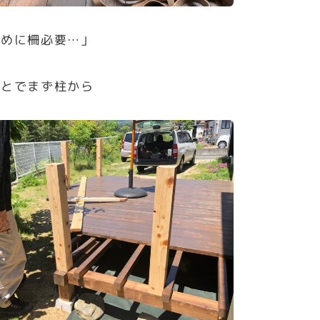
ために柵必要…」
ことでまず柱から