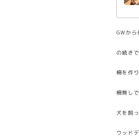
GWから
の続き
柵を作
柵無し
犬を飼
ウッド