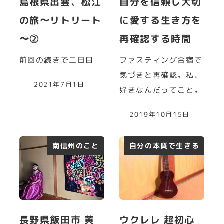
島根県出雲、松江
自分を信頼し大切
の旅〜リトリート
に愛する生き方を
〜②
再確認する時間
前回の続きで二日目
ファスティング合宿で
気づきと再確認。私、
2021年7月1日
好きなんだってこと。
2019年10月15日
南信州のこと
自分の本質で生きる
長野県飯田市 黄
ウクレレ 超初心