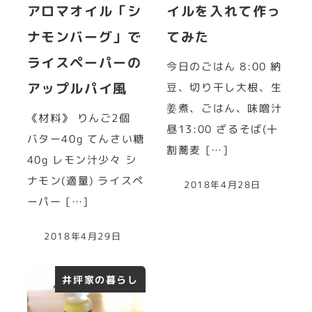
アロマオイル「シ
イルを入れて作っ
ナモンバーグ」で
てみた
ライスペーパーの
今日のごはん 8:00 納
アップルパイ風
豆、切り干し大根、生
姜煮、ごはん、味噌汁
《材料》 りんご2個
昼13:00 ざるそば(十
バター40g てんさい糖
割蕎麦 […]
40g レモン汁少々 シ
ナモン(適量) ライスペ
2018年4月28日
ーパー […]
2018年4月29日
井坪家の暮らし