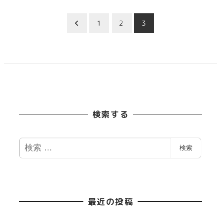
投
1
2
3
稿
の
ペ
検索する
ー
ジ
検
検索
索
送
り
最近の投稿