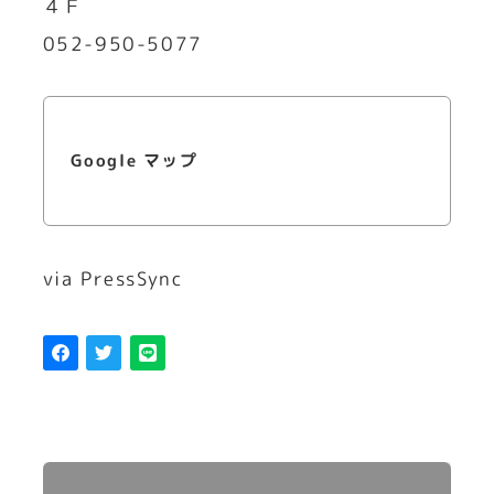
４Ｆ
052-950-5077
Google マップ
via PressSync