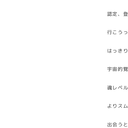
認定、
行こう
はっき
宇宙的
魂レベ
よりス
出会う