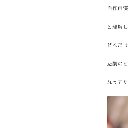
自作自
と理解
どれだ
悲劇の
なって