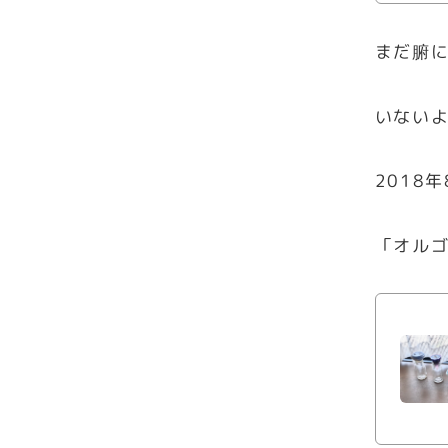
まだ腑
いない
2018年
「オル