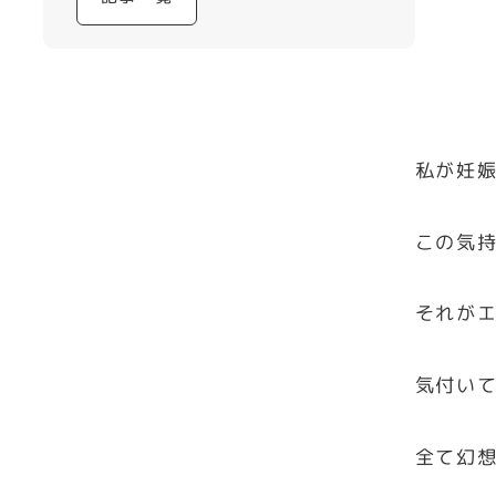
私が妊
この気
それが
気付い
全て幻