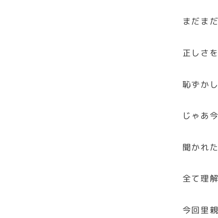
まだま
正しさ
恥ずか
じゃあ
聞かれ
全て理
今回里