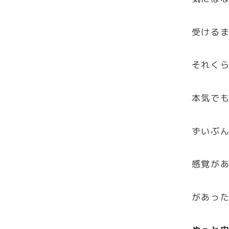
受けるま
それく
本気で
ずいぶ
感覚が
があっ