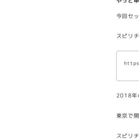
やっと
今回セ
スピリ
https
2018
東京で
スピリチ