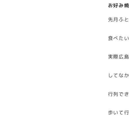
お好み
先月ふ
食べた
実際広
してな
行列で
歩いて