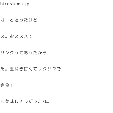
-hiroshima.jp
ーガーと迷ったけど
イス。おススメで
ンリングってあったから
みた。玉ねぎ甘くてサクサクで
と完食！
ツも美味しそうだったな。