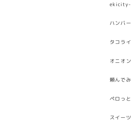
ekicity
ハンバ
タコラ
オニオ
頼んで
ペロっ
スイー