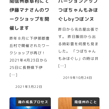
南信州泰阜村にて
バージョンアップ
伊藤マナさんのワ
つぼちゃんもみほ
ークショップを開
ぐしbyつぼンヌ
催します
昨日から名古屋出張で
す。 昨日飯田から出
昨年８月に下伊那郡豊
る時彩雲を何度も見ま
丘村で開催されたワー
した。 「つぼちゃん
クショップが再び！
もみほぐし」の時は井
2021年4月23日から
[…]
25日に長野県下伊
[…]
2019年10月24日
2021年3月22日
魂の成長プロセス
南信州のこと