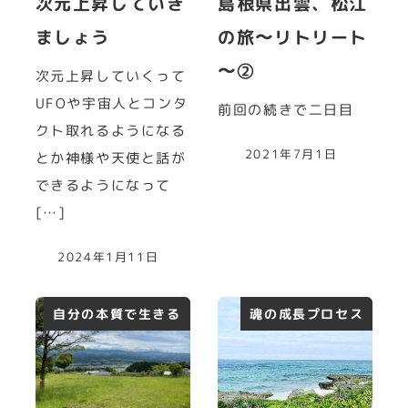
次元上昇していき
島根県出雲、松江
ましょう
の旅〜リトリート
〜②
次元上昇していくって
UFOや宇宙人とコンタ
前回の続きで二日目
クト取れるようになる
2021年7月1日
とか神様や天使と話が
できるようになって
[…]
2024年1月11日
自分の本質で生きる
魂の成長プロセス