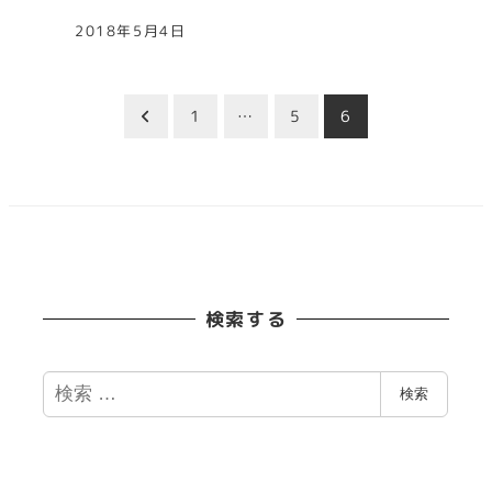
2018年5月4日
投
1
…
5
6
稿
の
ペ
検索する
ー
ジ
検
検索
索
送
り