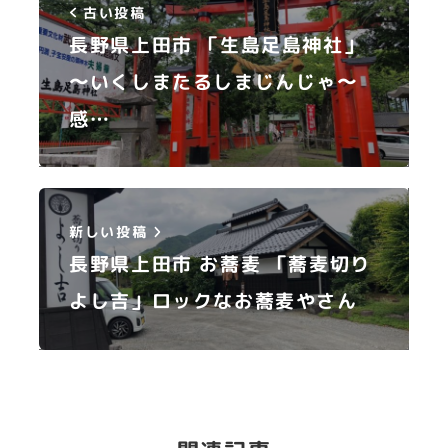
古い投稿
長野県上田市 「生島足島神社」
〜いくしまたるしまじんじゃ〜
感…
新しい投稿
長野県上田市 お蕎麦 「蕎麦切り
よし吉」ロックなお蕎麦やさん