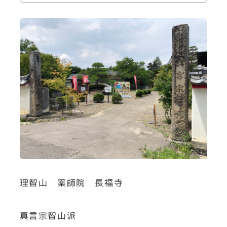
理智山 薬師院 長福寺
真言宗智山派