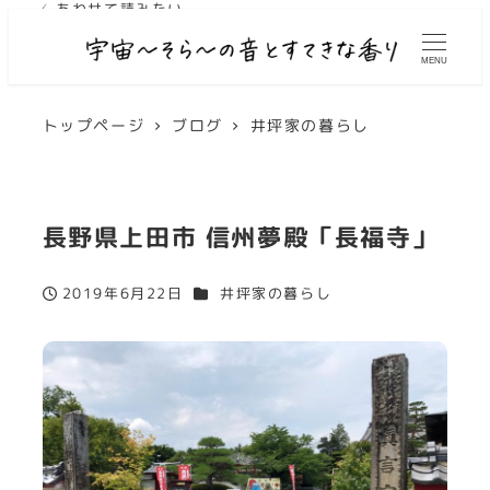
✓ あわせて読みたい
✓ あわせて読みたい
MENU
トップページ
ブログ
井坪家の暮らし
長野県上田市 信州夢殿「長福寺」
カテゴリー
2019年6月22日
井坪家の暮らし
投稿日