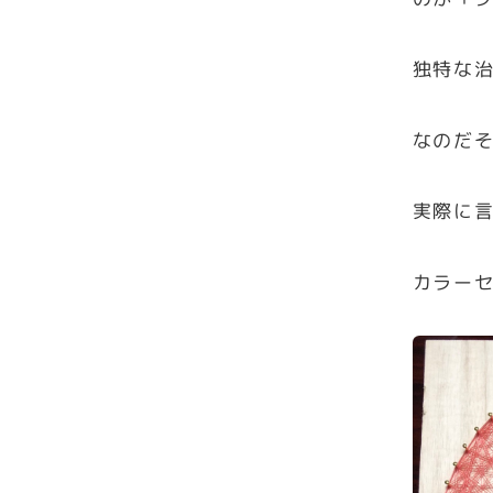
独特な
なのだ
実際に
カラー