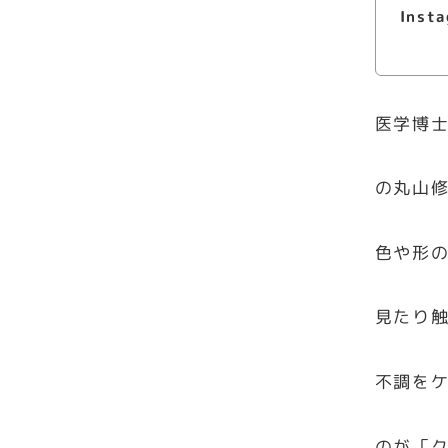
Inst
医学博
の丸山
色や形
見たり
不調を
のが「