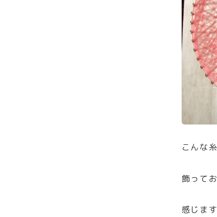
こんな
飾って
感じま