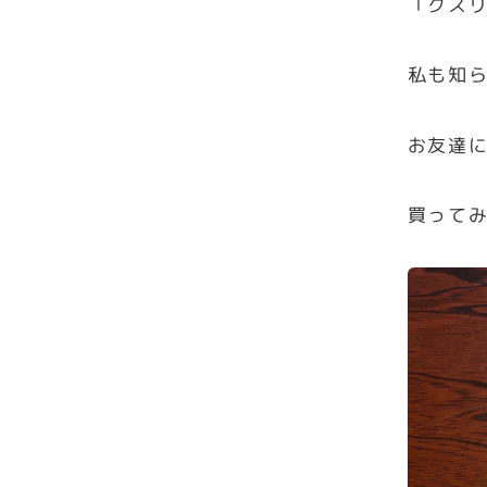
「クス
私も知
お友達
買って