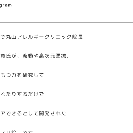
agram
士で丸山アレルギークリニック院長
修寛氏が、波動や高次元医療、
のもつ力を研究して
触れたりするだけで
ケアできるとして開発された
クスリ絵」です。