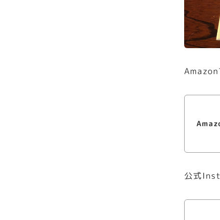
Amaz
Amaz
公式Ins