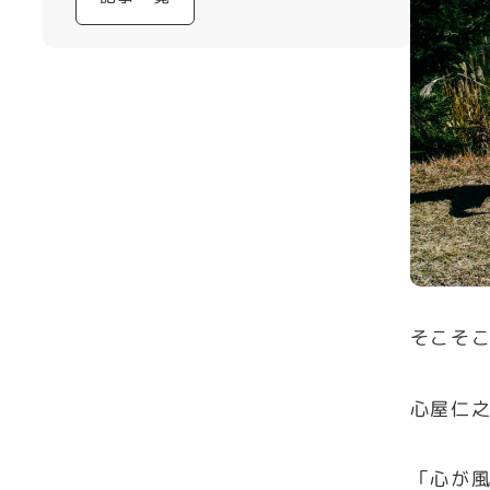
そこそ
心屋仁
「心が