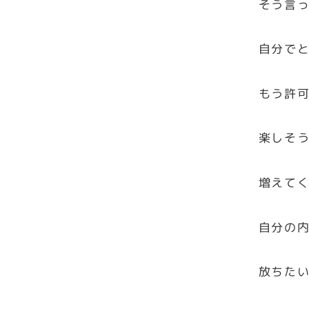
そう言
自分で
もう許
楽しそ
増えて
自分の
放ちた