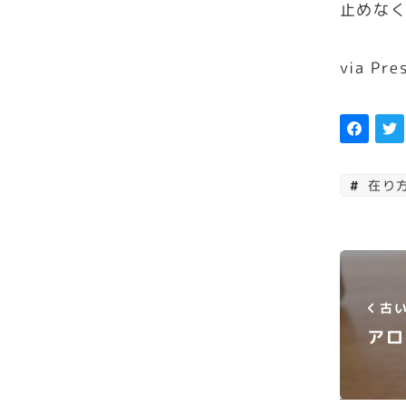
止めな
via Pre
在り
古い
アロ