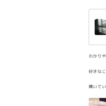
わかり
好きな
輝いて