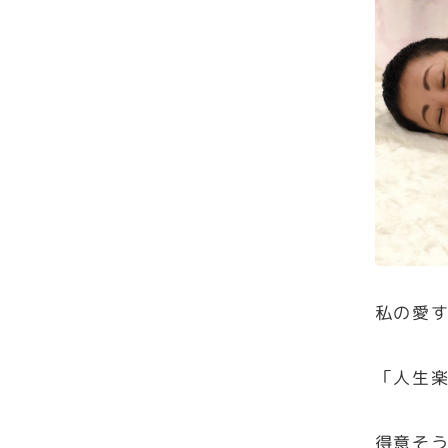
私の愛
「人生
得意そ