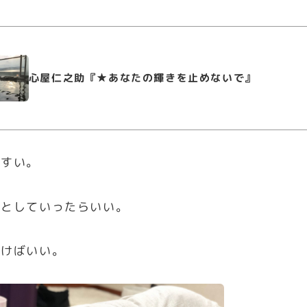
心屋仁之助『★あなたの輝きを止めないで』
やすい。
ことしていったらいい。
いけばいい。