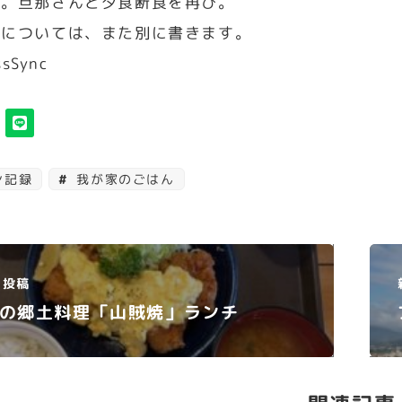
し。旦那さんと夕食断食を再び。
食については、また別に書きます。
ssSync
ン記録
我が家のごはん
投稿
の郷土料理「山賊焼」ランチ