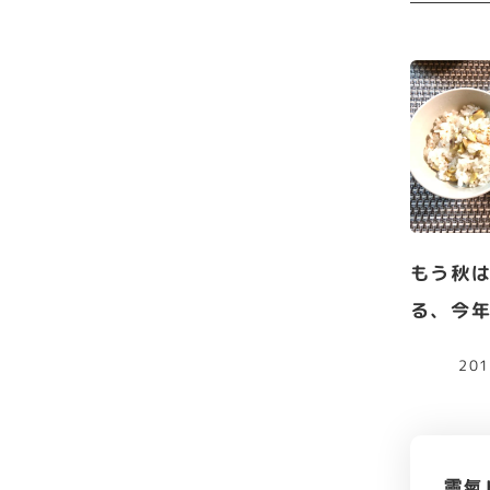
もう秋
る、今
20
靈氣