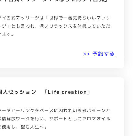
タイ古式マッサージは「世界で一番気持ちいいマッサ
ージ」とも言われ、深いリラックスを体感していただ
けます。
>> 予約する
個人セッション 「Life creation」
シータヒーリングをベースに囚われの思考パターンと
感情解放ワークを行い、サポートとしてアロマオイル
を使用し、望む人生へ。