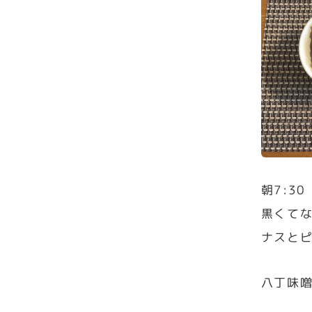
朝7:30
黒くて
ナスと
八丁味