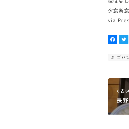
夜はな
夕食断
via Pre
ゴハ
古い
長野