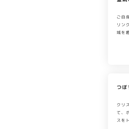
ご自
リン
域を
つぼ
クリ
て、
スを