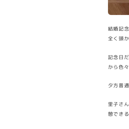
結婚記
全く頭
記念日
から色
夕方普
里子さ
憩でき