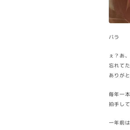
バラ
ぇ？あ、
忘れて
ありが
毎年一
拍手し
一年前