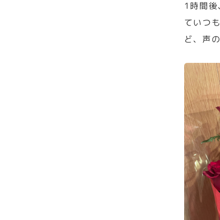
1時間
ていつ
ど、声