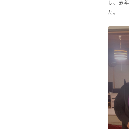
し、去
た。