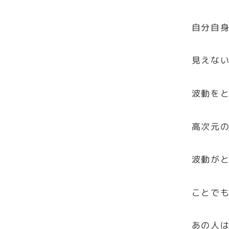
自分自
見えな
波動を
高次元
波動が
ことで
あの人