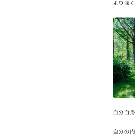
より深
自分自
自分の