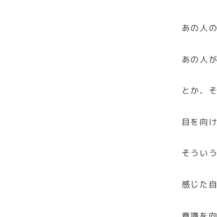
あの人
あの人
とか、
目を向
そういう
感じた
意識を