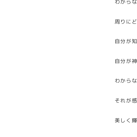
わから
周りに
自分が
自分が
わから
それが
美しく