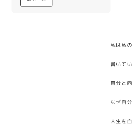
私は私
書いて
自分と
なぜ自
人生を