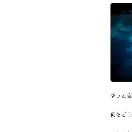
ずっと
何をど