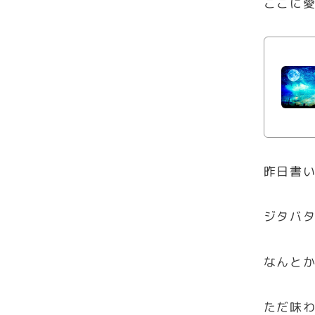
ここに
昨日書
ジタバ
なんと
ただ味