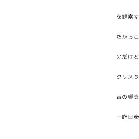
を観察
だから
のだけ
クリス
音の響
一昨日