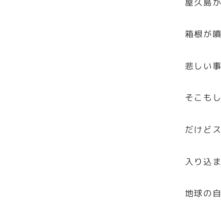
屋久島
箱根が
悲しい
そこも
だけど
入り込
地球の