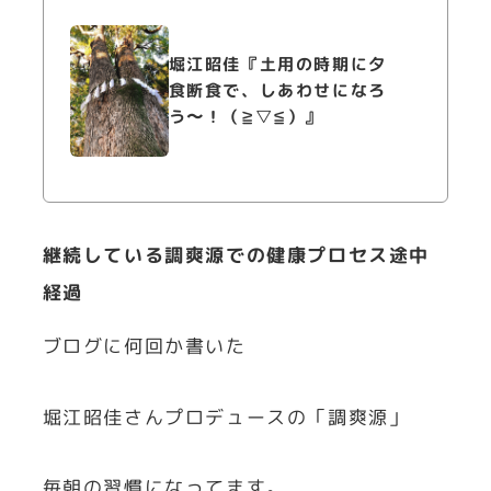
堀江昭佳『土用の時期に夕
食断食で、しあわせになろ
う〜！（≧▽≦）』
継続している調爽源での健康プロセス途中
経過
ブログに何回か書いた
堀江昭佳さんプロデュースの「調爽源」
毎朝の習慣になってます。