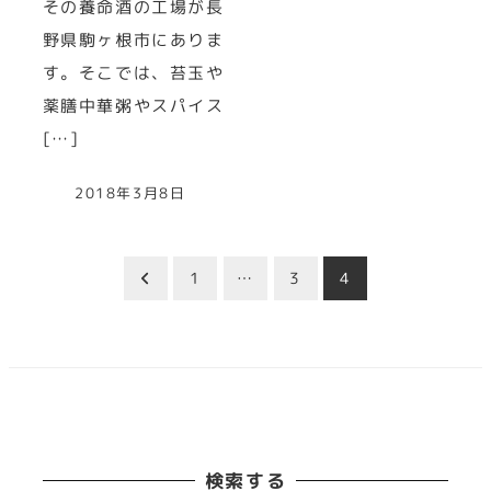
その養命酒の工場が長
野県駒ヶ根市にありま
す。そこでは、苔玉や
薬膳中華粥やスパイス
[…]
2018年3月8日
投
1
…
3
4
稿
の
ペ
検索する