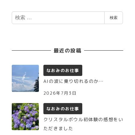
ー
ジ
検
検索
索
送
り
最近の投稿
なおみのお仕事
AIの波に乗り切れるのか…
2026年7月3日
なおみのお仕事
クリスタルボウル初体験の感想をい
ただきました