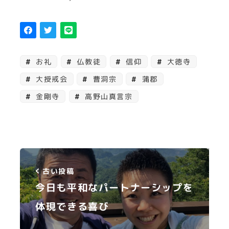
お礼
仏教徒
信仰
大徳寺
大授戒会
曹洞宗
蒲郡
金剛寺
高野山真言宗
古い投稿
今日も平和なパートナーシップを
体現できる喜び