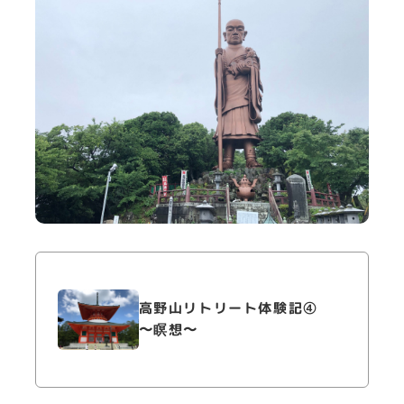
高野山リトリート体験記④
〜瞑想〜