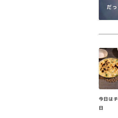
だっ
今日は
日