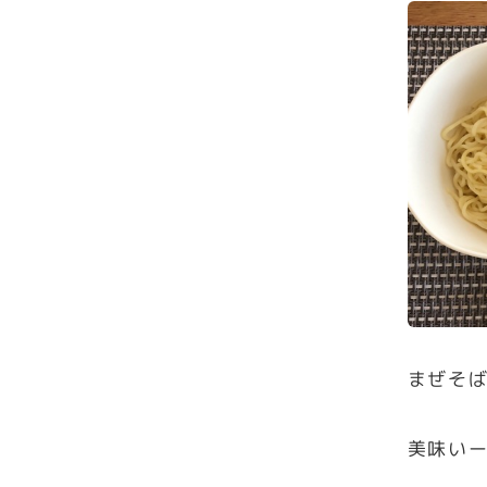
まぜそ
美味い