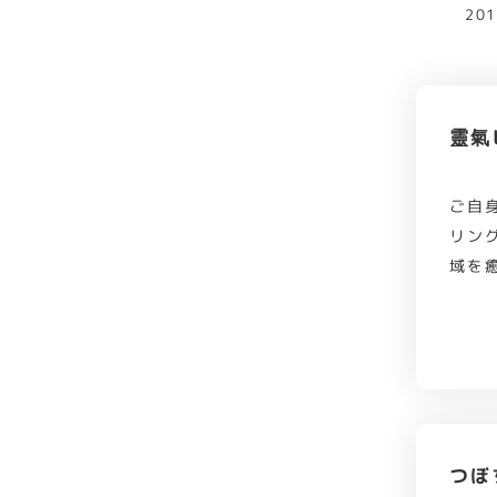
20
靈氣
ご自
リン
域を
つぼ