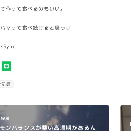
って作って食べるのもいい。
くハマって食べ続けると思う♡
ssSync
ン記録
投稿
モンバランスが整い高温期があるん