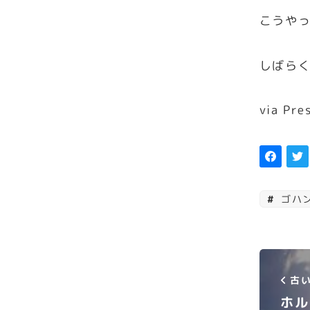
こうや
しばら
via Pre
ゴハ
古い
ホル