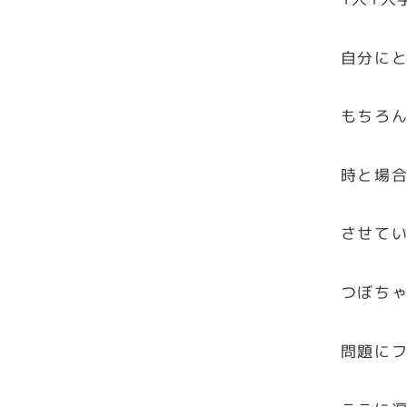
自分に
もちろ
時と場
させて
つぼち
問題に