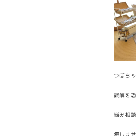
つぼち
誤解を
悩み相
癒しま