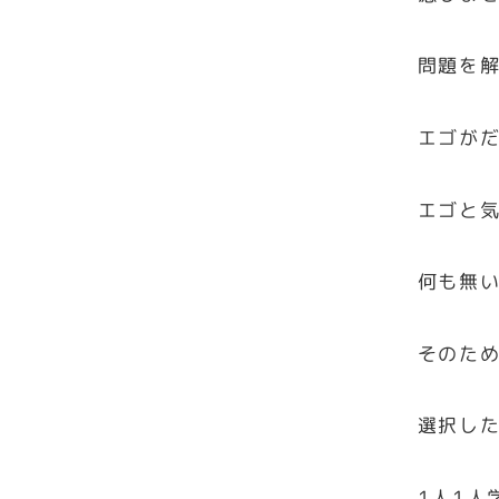
問題を
エゴが
エゴと
何も無
そのた
選択し
1人1人