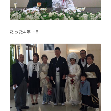
たった4年…⁇