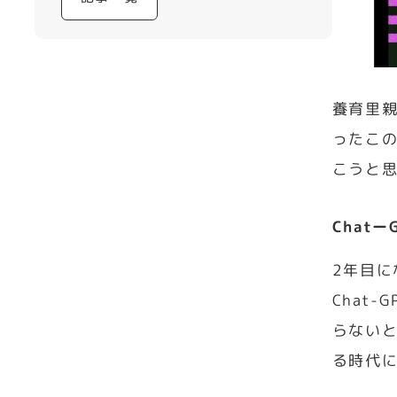
養育里親
ったこ
こうと
Chat
2年目
Chat
らないと
る時代