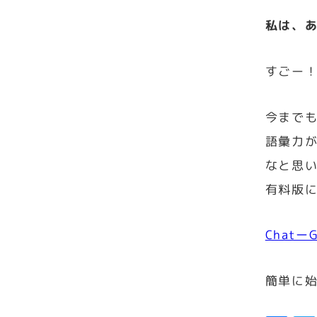
私は、
すごー
今まで
語彙力
なと思い
有料版
Chatー
簡単に