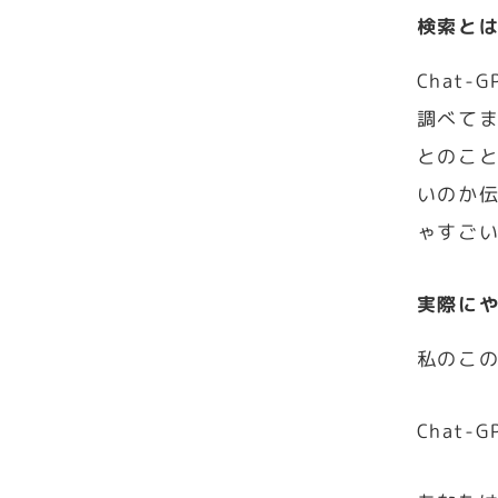
検索と
Chat
調べて
とのこと
いのか
ゃすご
実際に
私のこ
Chat-G