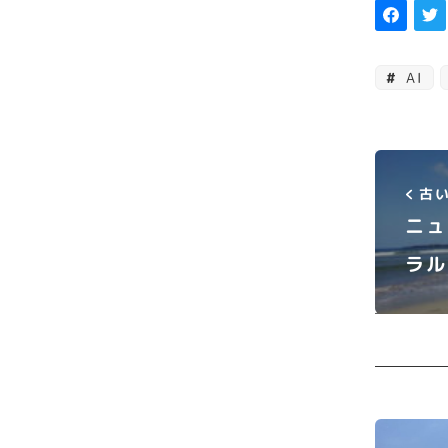
AI
古い
ニュ
ラル