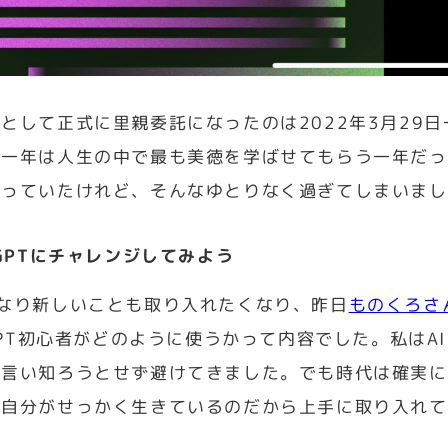
として正式に里親委託になったのは2022年3月29
の一年は人生の中で最も美徳を学ばせてもらう一年だっ
思っていたけれど、そんなゆとりなく過ぎてしまいまし
ーGPTにチャレンジしてみよう
になり新しいことも取り入れたくなり、昨日
ものくろさ
-GPT初心者がどのように使うかって内容でした。私は
言い知ろうとせず避けてきました。でも時代は確実に
に自分がせっかく生きているのだから上手に取り入れて