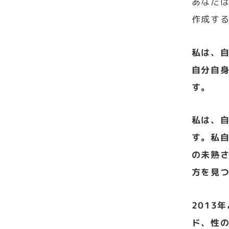
あなた
作成す
私は、
自分自
す。
私は、
す。私
の未熟
方を見
2013
ド、性