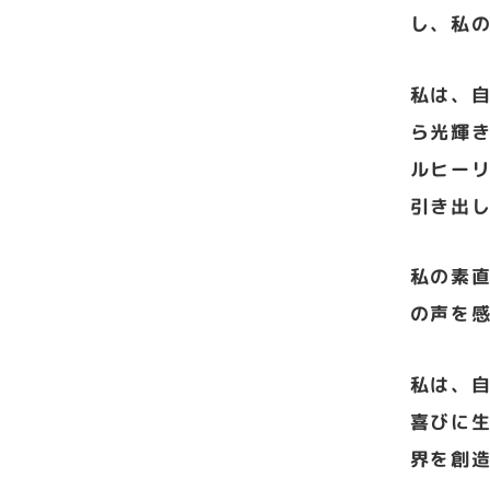
し、私
私は、
ら光輝
ルヒー
引き出
私の素
の声を
私は、
喜びに
界を創